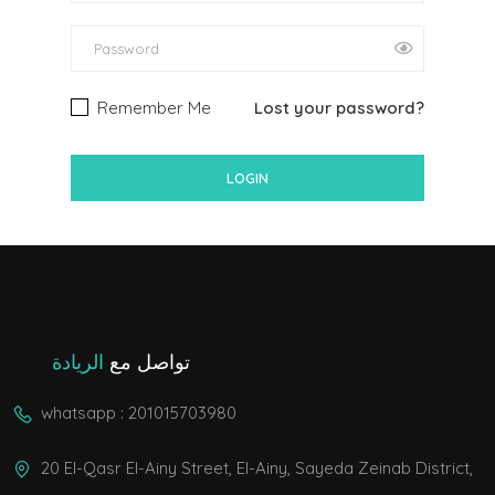
Remember Me
Lost your password?
تواصل مع
الريادة
whatsapp : 201015703980
20 El-Qasr El-Ainy Street, El-Ainy, Sayeda Zeinab District,