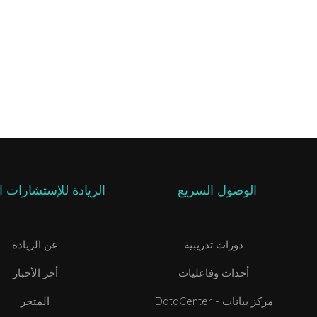
الوصول السريع
الريادة للإستشارات ال
دورات تدريبية
عن الريادة
أحداث وفاعليات
أخر الأخبار
DataCenter - مركز بيانات
المتجر