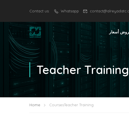
Contact us:
Whatsapp
contact@alreyadatc
وض أسعار
Teacher Training
Home
Courses
Teacher Training