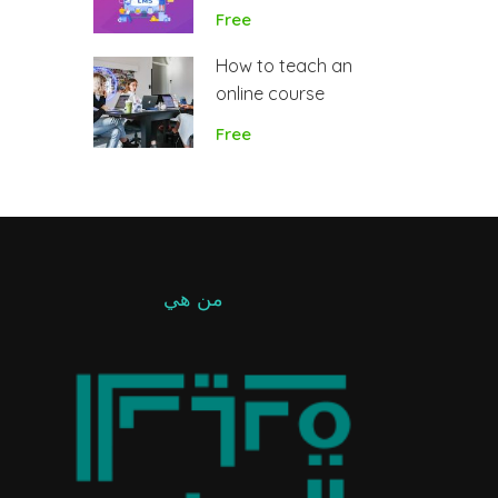
plugin
Free
How to teach an
online course
Free
من هي