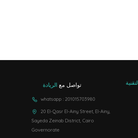
تقنية
تواصل مع
الريادة
whatsapp : 201015703980
20 El-Qasr El-Ainy Street, El-Ainy,
Sayeda Zeinab District, Cairo
Governorate