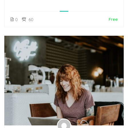
Free
0
60