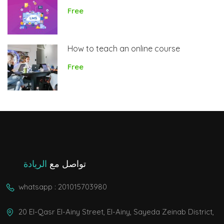
Free
How to teach an online course
Free
تواصل مع
الريادة
whatsapp : 201015703980
20 El-Qasr El-Ainy Street, El-Ainy, Sayeda Zeinab District,