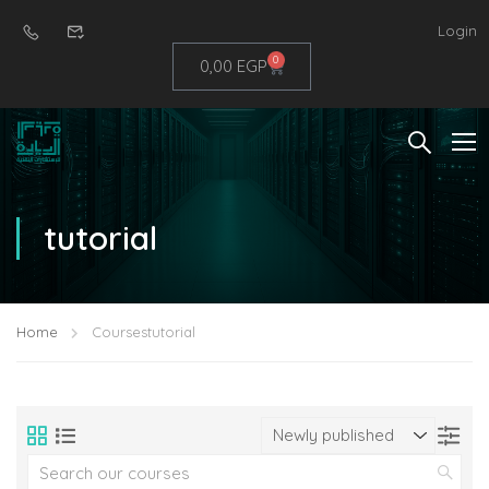
Login
0
0,00
EGP
tutorial
Home
Courses
tutorial