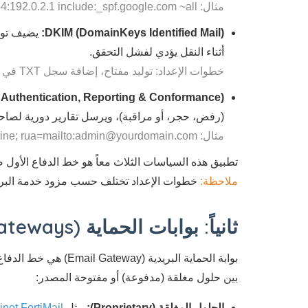
مثال: v=spf1 ip4:192.0.2.1 include:_spf.google.com ~all
DKIM (DomainKeys Identified Mail):
أثناء النقل يؤدي لفشل التحقق.
خطوات الإعداد: توليد مفتاح، إضافة سجل TXT في DNS، تفعيل التوقيع في خادم البريد.
thentication, Reporting & Conformance):
(رفض، حجر، أو مراقبة)، ويرسل تقارير دورية لصاح
مثال: v=DMARC1; p=quarantine; rua=mailto:admin@yourdomain.com
تطبيق هذه السياسات الثلاث معاً هو خط الدفاع الأول ض
ملاحظة:
خطوات الإعداد تختلف حسب مزود خدمة البريد.
ثانياً: بوابات الحماية (Email Security Gateways) – مغلقة أم مفتوحة المصدر؟
بوابة الحماية البري
بين حلول مغلقة (مدفوعة) أو مفتوحة المصدر:
الحلول المغلقة (Proprietary):
مثل
inet FortiMail