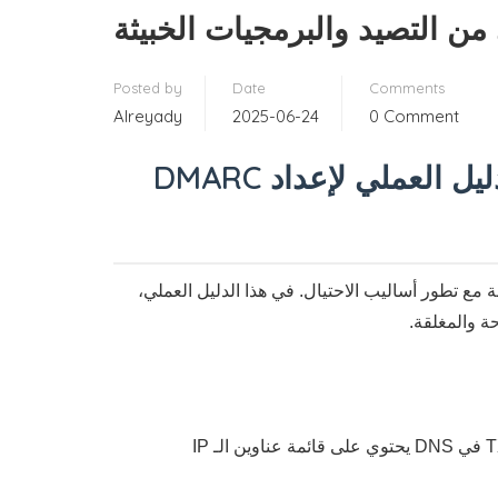
 من التصيد والبرمجيات الخبيثة
Posted by
Date
Comments
Alreyady
2025-06-24
0 Comment
استراتيجيات حماية البريد الإلكتروني من التصيد والبرمجيات الخبيثة: الدليل العملي لإعداد DMARC
ة مع تطور أساليب الاحتيال. في هذا الدليل العملي،
يحدد خوادم البريد المسموح لها بإرسال رسائل باسم نطاقك. يتم ذلك عبر سجل TXT في DNS يحتوي على قائمة عناوين الـ IP