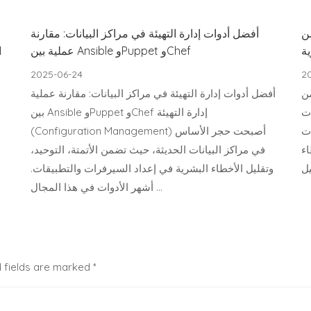
من
أفضل أدوات إدارة التهيئة في مراكز البيانات: مقارنة
ية
عملية بين Ansible وPuppet وChef
ode
2025-06-24
2
من
أفضل أدوات إدارة التهيئة في مراكز البيانات: مقارنة عملية
ات
بين Ansible وPuppet وChef إدارة التهيئة
ات
(Configuration Management) أصبحت حجر الأساس
اء
في مراكز البيانات الحديثة، حيث تضمن الأتمتة، التوحيد،
وتقليل الأخطاء البشرية في إعداد السيرفرات والتطبيقات.
أشهر الأدوات في هذا المجال …
 fields are marked
*