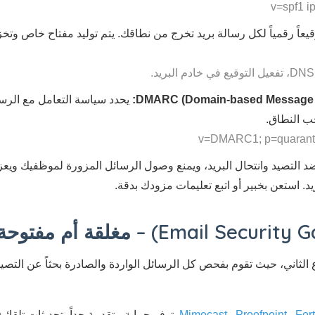
DMARC (Domain-based Message Au
ب النطاق.
د التصيد وانتحال البريد، ويمنع وصول الرسائل المزورة لموظفيك ويعز
 استعن بخبير أو اتبع تعليمات مزودك بدقة.
دية (Email Gateway) هي خط الدفاع الثاني، حيث تقوم بفحص كل الرسائل الواردة والصادرة بح
Fort
و
Proofpoint
و
Mimecast
. توفر حماية متقدمة جداً، تحديثات تلقا