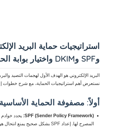
وSPF وDKIM واختيار بوابة الحماية
البريد الإلكتروني هو الهدف الأول لهجمات التصيد والبر
نستعرض أهم استراتيجيات الحماية، مع شرح خطوات إعداد DMARC وSPF وDKIM، ونقارن بين أفضل بوابات الحماية المفتوحة 
أولاً: مصفوفة الحماية الأساسية – DMARC وSPF و
SPF (Sender Policy Framework):
المصرح لها. إعداد SPF بشكل صحيح يمنع انتحال هوية بريدك ويقلل من الرسائل المزورة.