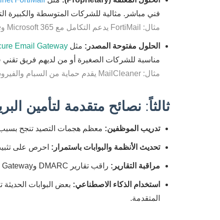
فني مباشر. مثالية للشركات المتوسطة والكبيرة الت
مثال: FortiMail يدعم التكامل مع Microsoft 365 وGoogle Workspace، ويحقق معدل كشف سبام 99.98%.
الحلول مفتوحة المصدر:
مثل
ure Email Gateway
مناسبة للشركات الصغيرة أو من لديهم فريق تقني قو
مثال: MailCleaner يقدم حماية من السبام والفيروسات، واجهة إدارة سهلة، ويمكن دمجه مع أي خادم بريد.
ثالثاً: نصائح متقدمة لتأمين البر
تدريب الموظفين:
معظم هجمات التصيد تنجح بسبب خط
تحديث الأنظمة والبوابات باستمرار:
احرص على تثبيت ا
مراقبة التقارير:
راقب تقارير DMARC وMail Gateway بانتظام لاكتشاف محاولات الاحتيال أو نقاط الضعف مبكراً.
استخدام الذكاء الاصطناعي:
بعض البوابات الحديثة ت
المتقدمة.