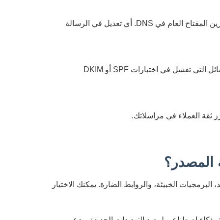
يضيف توقيعاً رقمياً لكل رسالة بريد تخرج من نطاقك. يتم توليد مفتاح خاص وتخزين المفتاح العام في DNS. أي تعديل في الرسالة
يحدد سياسة التعامل مع الرسائل التي تفشل في اختبارات SPF أو DKIM
ز ثقة العملاء في مراسلاتك.
ثاً عن التصيد، البرمجيات الخبيثة، والروابط الضارة. يمكنك الاختيار
ئية، ذكاء اصطناعي لرصد التهديدات الجديدة، ودعم