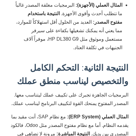
المثال العملي (الأجهزة):
البرمجيات مغلقة المصدر غالباً
ما تتطلب أحدث وأقوى الأجهزة.
النتيجة باستخدام
مفتوح المصدر:
العديد من الحلول أقل استهلاكاً للموارد،
مما يعني أنه يمكنك تشغيلها بكفاءة على سيرفر
مستعمل وموثوق مثل HP DL380 G9، موفراً آلاف
الجنيهات في تكلفة العتاد.
النتيجة الثانية: التحكم الكامل
والتخصيص ليناسب منطق عملك
البرمجيات الجاهزة تجبرك على تكييف عملك ليتناسب معها.
المصدر المفتوح يمنحك القوة لتكييف البرنامج ليناسب عملك.
المثال العملي (ERP System):
مع نظام SAP، أنت مقيد بما
يقدمه النظام. أما مع نظام مفتوح المصدر مثل Odoo، فالكود
المصدري بين يديك.
النتيجة المباشرة:
مرونة لا تضاهى في