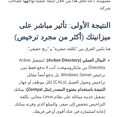
ملموسة. دعنا نحلل هذا من خلال أمثلة عملية تواجهها كصاحب
شركة.
النتيجة الأولى: تأثير مباشر على
ميزانيتك (أكثر من مجرد ترخيص)
هنا يكمن الفرق بين “تكلفة صفرية” و “ربح حقيقي”.
المثال العملي (Active Directory):
لتشغيل Active
Directory من مايكروسوفت، أنت لا تدفع فقط ثمن
ترخيص Windows Server، بل تدفع أيضاً مقابل
تراخيص وصول العميل (CALs) لكل موظف أو جهاز.
النتيجة باستخدام مفتوح المصدر (مثل Zentyal):
يمكنك
تشغيل خدمة مماثلة على نظام Linux مجاني. تكلفة
التراخيص تنخفض إلى صفر، والمبلغ الذي وفرته يمكنك
إعادة استثماره في عتاد أقوى أو في فريقك.