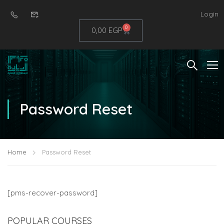
Login
0
0,00
EGP
Password Reset
Home
Password Reset
[pms-recover-password]
POPULAR COURSES