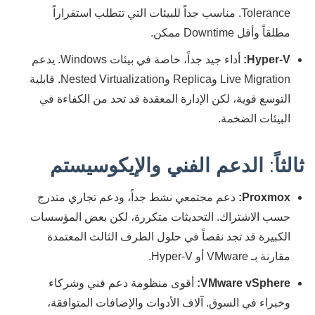
Tolerance. مناسب جداً للبيئات التي تتطلب استقراراً
مطلقاً وأقل Downtime ممكن.
Hyper-V:
أداء جيد جداً، خاصة في بيئات Windows. يدعم
Live Migration وReplica وNested Virtualization. قابلية
التوسع قوية، لكن الإدارة المعقدة قد تحد من الكفاءة في
البيئات الضخمة.
ثالثاً: الدعم الفني والإيكوسيستم
Proxmox:
دعم مجتمعي نشط جداً، ودعم تجاري متدرج
حسب الاشتراك. التحديثات متكررة، لكن بعض المؤسسات
الكبيرة قد تجد نقصاً في حلول الطرف الثالث المعتمدة
مقارنة بـ VMware أو Hyper-V.
VMware vSphere:
أقوى منظومة دعم فني وشركاء
وخبراء في السوق. آلاف الأدوات والإضافات المتوافقة،