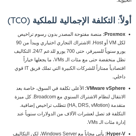
الحيوية.
أولاً: التكلفة الإجمالية للملكية (TCO)
Proxmox:
منصة مفتوحة المصدر بدون رسوم تراخيص
لكل VM أو Host. الاشتراك التجاري اختياري ويبدأ من 90
يورو سنوياً للسيرفر، حتى 700 يورو للدعم 24/7. التكاليف
تظل منخفضة حتى مع مئات الـ VMs، ما يجعلها خياراً
اقتصادياً ممتازاً للشركات الكبيرة التي تملك فريق IT قوي
داخلي.
VMware vSphere:
الأعلى تكلفة في السوق، خاصة بعد
الانتقال لنظام الاشتراك السنوي مع Broadcom. كل ميزة
متقدمة (HA, DRS, vMotion) تتطلب تراخيص إضافية.
التكلفة قد تصل لعشرات الآلاف من الدولارات سنوياً عند
إدارة مئات الـ VMs.
Hyper-V:
يأتي مجاناً مع Windows Server، لكن التكاليف