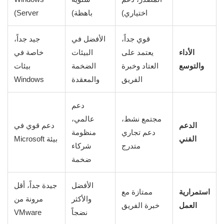
اختياري)
باهظة)
Server)
قوي جداً،
الأفضل في
جيد جداً،
الأداء
يعتمد على
البيئات
خاصة في
والتوسع
العتاد وخبرة
الضخمة
بيئات
الفريق
والمعقدة
Windows
دعم
مجتمع نشط،
عالمي،
الدعم
دعم قوي في
دعم تجاري
منظومة
الفني
بيئة Microsoft
متدرج
شركاء
ضخمة
الأفضل
جيدة جداً، أقل
استمرارية
ممتازة مع
والأكثر
مرونة من
العمل
خبرة الفريق
نضجاً
VMware