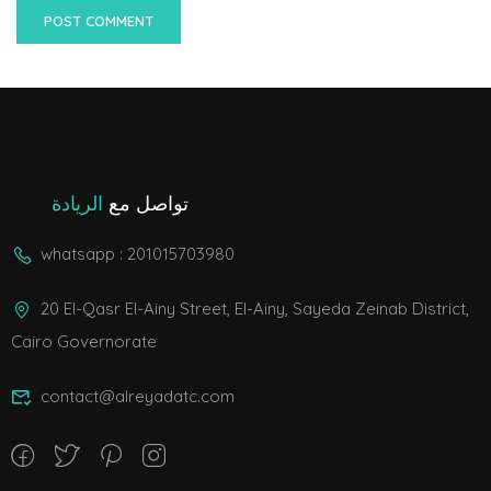
تواصل مع
الريادة
whatsapp : 201015703980
20 El-Qasr El-Ainy Street, El-Ainy, Sayeda Zeinab District,
Cairo Governorate
contact@alreyadatc.com