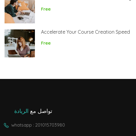
Free
Accelerate Your Course Creation Speed
Free
تواصل مع
الريادة
whatsapp : 201015703980