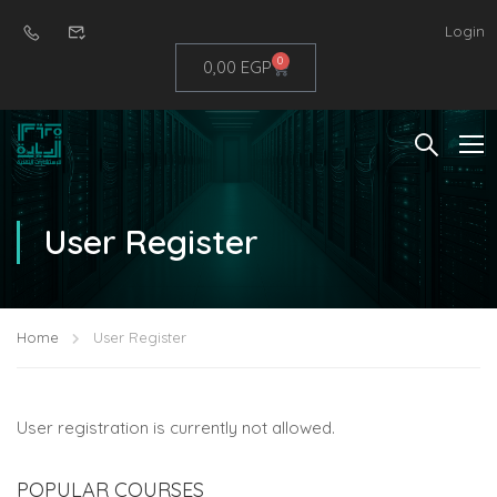
Login
0
0,00
EGP
User Register
Home
User Register
User registration is currently not allowed.
POPULAR COURSES