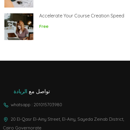
Accelerate Your Course Creation Speed
Free
تواصل مع
الريادة
whatsapp : 201015703980
20 El-Qasr El-Ainy Street, El-Ainy, Sayeda Zeinab District,
Cairo Governorate