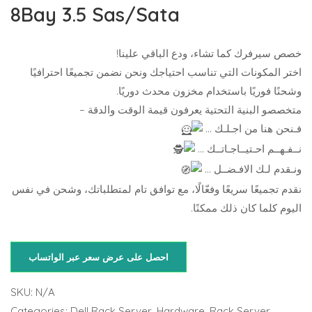
8Bay 3.5 Sas/Sata
خصص سيرفرك كما تشاء، ودع الباقي علينا!
اختر المكونات التي تناسب احتياجك ونحن نضمن تجميعًا احترافيًا
وشحنًا فوريًا باستخدام مخزون محدث دوريًا.
متخصصو البنية التحتية يعرفون قيمة الوقت والدقة –
فـنحن هنا من اجـلـك …
نــفـهــم احـتيــاجـاتــك …
ونـقدم لـك الافـضــل …
نقدم تجميعًا سريعًا وفعّالًا، مع توافق تام لمتطلباتك، وشحن في نفس
اليوم كلما كان ذلك ممكنًا.
احصل على عرض سعر عبر الواتساب
SKU:
N/A
Categories:
Dell Rack Server
,
Hardware
,
Rack Server