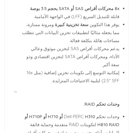
8x محركات أقراص SAS أو SATA بحجم 3.5 بوصة
قابلة للتبديل السريع (LFF) في الواجهة الأمامية.
يوفر هذا التكوين
سعة تخزينية كبيرة
ومرونة ممتازة،
مما يجعله مثاليًا لتطبيقات تخزين البيانات التي تتطلب
مساحات هائلة بتكلفة فعالة.
يدعم محركات أقراص SAS لتخزين موثوق وعالي
الأداء، ومحركات أقراص SATA لتخزين اقتصادي وذو
سعة أكبر.
إمكانية التوسع إلى تكوينات تخزين إضافية (مثل 16x
2.5″ SFF) لتلبية الاحتياجات المتزايدة.
—
وحدات تحكم RAID:
وحدات تحكم Dell PERC
H310 أو H710 أو H710P أو
H810 RAID
لتكوينات RAID متقدمة وحماية فائقة
للبيانات وأداء محسن، مصممة لدعم محركات أقراص