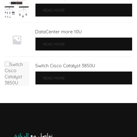
READ MORE
DataCenter more 10U
READ MORE
Switch Cisco Catalyst 3850U
READ MORE
تواصل مع
الريادة