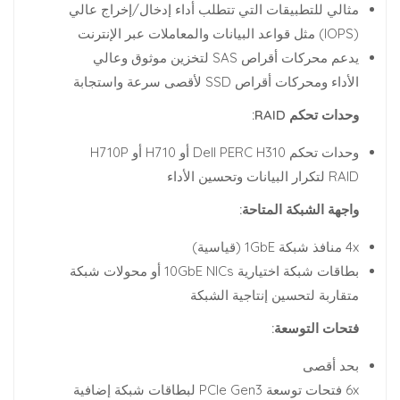
مثالي للتطبيقات التي تتطلب أداء إدخال/إخراج عالي
(IOPS) مثل قواعد البيانات والمعاملات عبر الإنترنت
يدعم محركات أقراص SAS لتخزين موثوق وعالي
الأداء ومحركات أقراص SSD لأقصى سرعة واستجابة
وحدات تحكم RAID:
وحدات تحكم Dell PERC H310 أو H710 أو H710P
RAID لتكرار البيانات وتحسين الأداء
واجهة الشبكة المتاحة:
4x منافذ شبكة 1GbE (قياسية)
بطاقات شبكة اختيارية 10GbE NICs أو محولات شبكة
متقاربة لتحسين إنتاجية الشبكة
فتحات التوسعة:
بحد أقصى
6x فتحات توسعة PCIe Gen3 لبطاقات شبكة إضافية