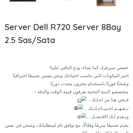
Server Dell R720 Server 8Bay
2.5 Sas/Sata
خصص سيرفرك كما تشاء، ودع الباقي علينا!
اختر المكونات التي تناسب احتياجك ونحن نضمن تجميعًا احترافيًا
وشحنًا فوريًا باستخدام مخزون محدث دوريًا.
متخصصو البنية التحتية يعرفون قيمة الوقت والدقة –
فـنحن هنا من اجـلـك …
نــفـهــم احـتيــاجـاتــك …
ونـقدم لـك الافـضــل …
نقدم تجميعًا سريعًا وفعّالًا، مع توافق تام لمتطلباتك، وشحن في نفس