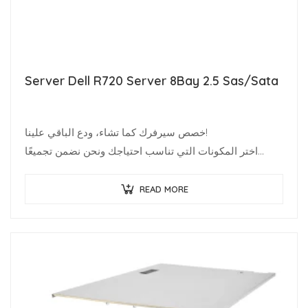
Server Dell R720 Server 8Bay 2.5 Sas/Sata
خصص سيرفرك كما تشاء، ودع الباقي علينا!
اختر المكونات التي تناسب احتياجك ونحن نضمن تجميعًا
احترافيًا وشحنًا فوريًا باستخدام مخزون محدث دوريًا.
متخصصو البنية التحتية يعرفون قيمة…
READ MORE