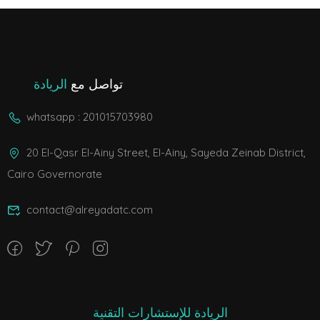
تواصل مع
الريادة
whatsapp : 201015703980
20 El-Qasr El-Ainy Street, El-Ainy, Sayeda Zeinab District,
Cairo Governorate
contact@alreyadatc.com
الريادة للإستشارات التقنية