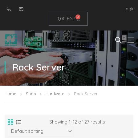
Login
0
0,00
EGP
Rack Server
Home
Shop
Hardware
Rack Server
Showing 1–12 of 27 results