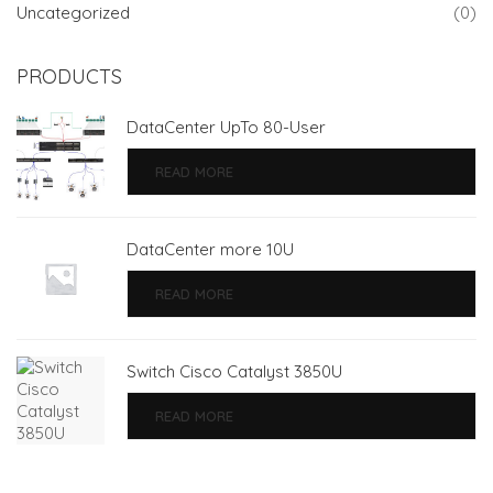
Uncategorized
(0)
PRODUCTS
DataCenter UpTo 80-User
READ MORE
DataCenter more 10U
READ MORE
Switch Cisco Catalyst 3850U
READ MORE