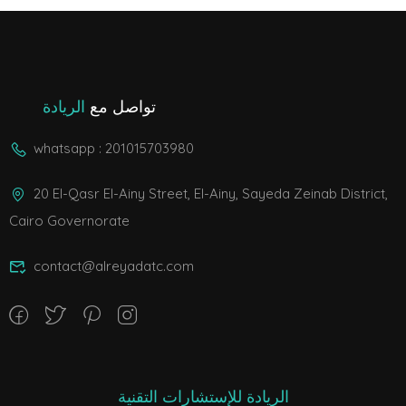
تواصل مع
الريادة
whatsapp : 201015703980
20 El-Qasr El-Ainy Street, El-Ainy, Sayeda Zeinab District,
Cairo Governorate
contact@alreyadatc.com
الريادة للإستشارات التقنية