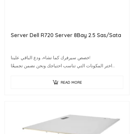
Server Dell R720 Server 8Bay 2.5 Sas/Sata
خصص سيرفرك كما تشاء، ودع الباقي علينا!
اختر المكونات التي تناسب احتياجك ونحن نضمن تجميعًا
احترافيًا وشحنًا فوريًا باستخدام مخزون محدث دوريًا.
متخصصو البنية التحتية يعرفون قيمة…
READ MORE