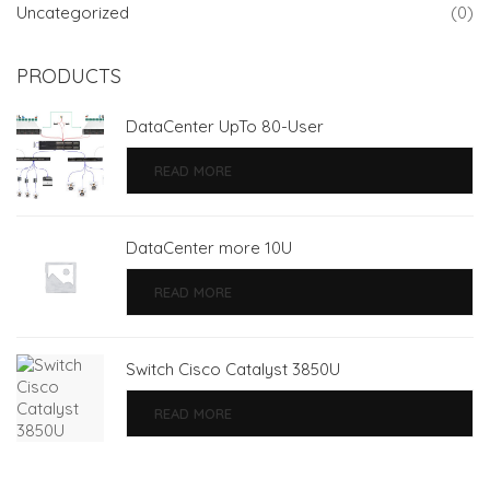
Uncategorized
(0)
PRODUCTS
DataCenter UpTo 80-User
READ MORE
DataCenter more 10U
READ MORE
Switch Cisco Catalyst 3850U
READ MORE