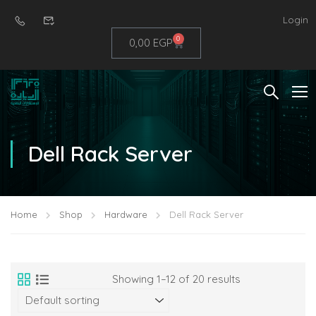
Login
0
0,00
EGP
Dell Rack Server
Home
Shop
Hardware
Dell Rack Server
Showing 1–12 of 20 results