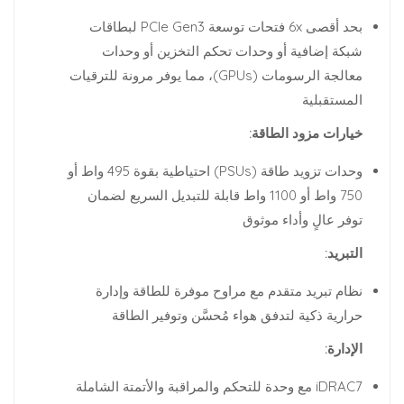
بحد أقصى 6x فتحات توسعة PCIe Gen3 لبطاقات
شبكة إضافية أو وحدات تحكم التخزين أو وحدات
معالجة الرسومات (GPUs)، مما يوفر مرونة للترقيات
المستقبلية
خيارات مزود الطاقة:
وحدات تزويد طاقة (PSUs) احتياطية بقوة 495 واط أو
750 واط أو 1100 واط قابلة للتبديل السريع لضمان
توفر عالٍ وأداء موثوق
التبريد:
نظام تبريد متقدم مع مراوح موفرة للطاقة وإدارة
حرارية ذكية لتدفق هواء مُحسَّن وتوفير الطاقة
الإدارة:
iDRAC7 مع وحدة للتحكم والمراقبة والأتمتة الشاملة