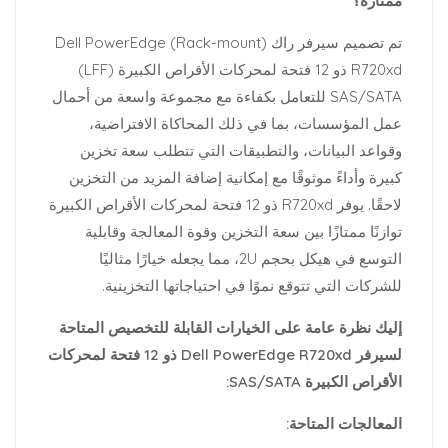
ممتازة؟
تم تصميم سيرفر راك (Rack-mount) Dell PowerEdge
R720xd ذو 12 فتحة لمحركات الأقراص الكبيرة (LFF)
SAS/SATA للتعامل بكفاءة مع مجموعة واسعة من أحمال
عمل المؤسسات، بما في ذلك المحاكاة الافتراضية،
وقواعد البيانات، والتطبيقات التي تتطلب سعة تخزين
كبيرة وأداءً موثوقًا مع إمكانية إضافة المزيد من التخزين
لاحقًا. يوفر R720xd ذو 12 فتحة لمحركات الأقراص الكبيرة
توازنًا ممتازًا بين سعة التخزين وقوة المعالجة وقابلية
التوسع في هيكل بحجم 2U، مما يجعله خيارًا مثاليًا
للشركات التي تتوقع نموًا في احتياجاتها التخزينية.
إليك نظرة عامة على الخيارات القابلة للتخصيص المتاحة
لسيرفر Dell PowerEdge R720xd ذو 12 فتحة لمحركات
الأقراص الكبيرة SAS/SATA:
المعالجات المتاحة: