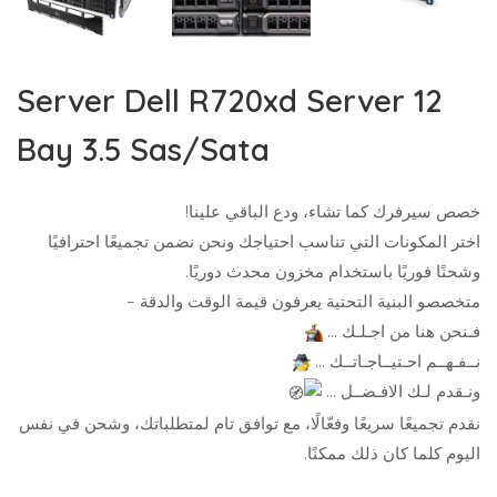
Server Dell R720xd Server 12
Bay 3.5 Sas/Sata
خصص سيرفرك كما تشاء، ودع الباقي علينا!
اختر المكونات التي تناسب احتياجك ونحن نضمن تجميعًا احترافيًا
وشحنًا فوريًا باستخدام مخزون محدث دوريًا.
متخصصو البنية التحتية يعرفون قيمة الوقت والدقة –
فـنحن هنا من اجـلـك …
نــفـهــم احـتيــاجـاتــك …
ونـقدم لـك الافـضــل …
نقدم تجميعًا سريعًا وفعّالًا، مع توافق تام لمتطلباتك، وشحن في نفس
اليوم كلما كان ذلك ممكنًا.